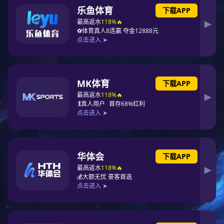
米兰体育 天津分公司成立，携手北京分公司开展华北地区业务拓
展。
2007
年
米兰体育 TIS（考勤管理事业部）成立，在考勤钟的基础之上，针对
企业考勤管理进行提供解决方案业务。
2007
年
米兰体育 深圳分公司成立，致力于华南地区业务拓展。
2006
年