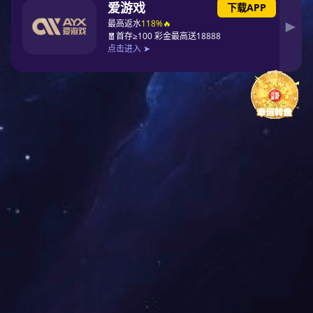
米兰体育 增设环境事业部，为改善工厂工作环境，展开提供环境改
善解决方案业务及工业用集尘机的销售业务。
2002
年
米兰体育 北京分公司成立，致力于华北地区业务拓展。
1998
年
米兰体育 增设智能停车场管理事业部，展开智能停车场管理解决方
案业务及智能停车场相关产品销售业务。
1995
年