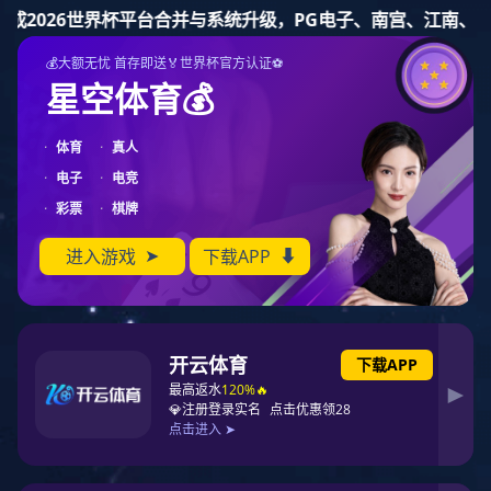
米兰体育
产品资料
米兰体育
主页
软件系统
电子折扣系统
事业介绍
环境事业
电子折扣系统
产品介绍
停车场事业
环境产品
解决方案
考勤事业
停车场产品
环境解决方案
公司概要
停车场解决方案
公司简介
新闻
企业理念
加入米兰体育
企业发展
联系米兰体育
分公司信息